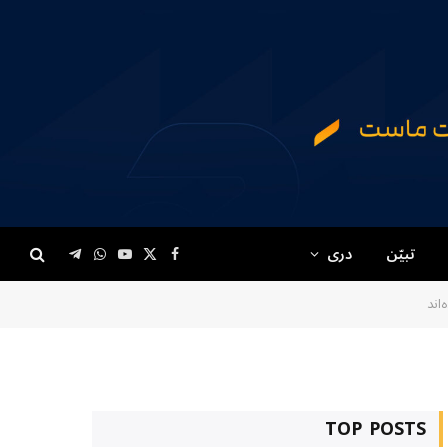
تبیّن
دری
Telegram
WhatsApp
YouTube
Facebook
X
(Twitter)
اند
TOP POSTS