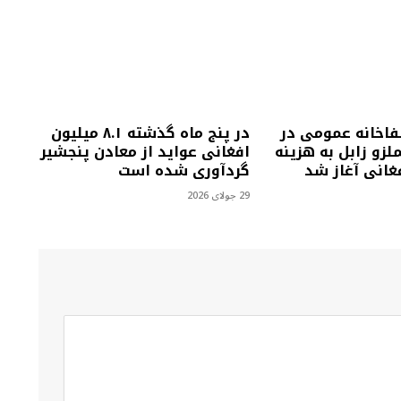
فاخانه عمومی در
در پنج ماه گذشته ۸.۱ میلیون
زو زابل به هزینه
افغانی عواید از معادن پنجشیر
گردآوری شده است
29 جولای 2026