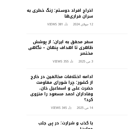
اخراج افراد دوستم؛ زنگ خطری به
سران فراری‌ها
12 جولای 2024
381
VIEWS
سفر محقق به ایران؛ از پوشش
ظاهری تا اهداف پنهان – نگاهی
مختصر
3 می 2025
355
VIEWS
ادامه اختلافات مخالفین در خارج
از کشور؛ چرا شورای مقاومت
حضرت علی و اسماعیل خان،
وفاداران احمد مسعود را منزوی
کرد؟
14 می 2025
345
VIEWS
با کذب و شرارت؛ در پی جلب
حمایت!