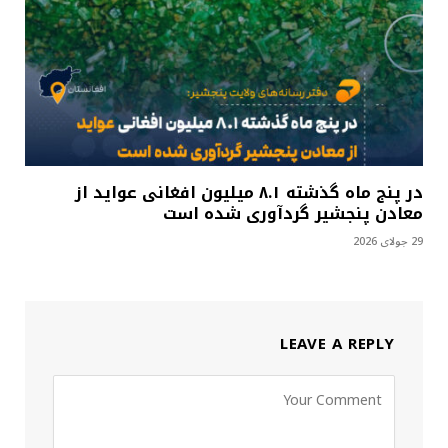
در پنج ماه گذشته ۸.۱ میلیون افغانی عواید از
معادن پنجشیر گردآوری شده است
29 جولای 2026
LEAVE A REPLY