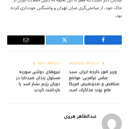
شایان ذکر است که قطر تا این لحظه به دلیل حملات ایران از
خاک خود، از میانجی‌گری میان تهران و واشنگتن خودداری کرده
بود.
Email
Twitter
Facebook
NEXT ARTICLE
PREVIOUS ARTICLE
وزیر امور خارجه ایران، سید
نیروهای دولتی سوریه
عباس عراقچی: مواضع
مسئول زندان صیدنایا در
متناقض و ضدونقیض امریکا
دوران رژیم بشار اسد را
مانع روند مذاکرات است
بازداشت کردند
عبدالظاهر هروی