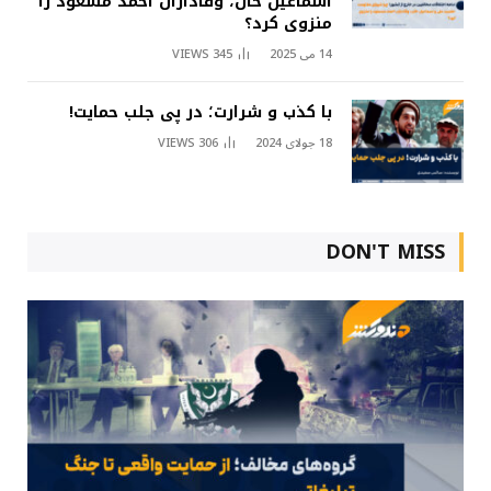
اسماعیل خان، وفاداران احمد مسعود را
منزوی کرد؟
14 می 2025
345
VIEWS
با کذب و شرارت؛ در پی جلب حمایت!
18 جولای 2024
306
VIEWS
DON'T MISS