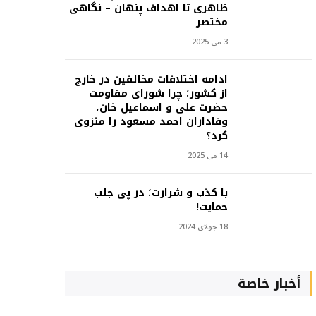
ظاهری تا اهداف پنهان – نگاهی
مختصر
3 می 2025
ادامه اختلافات مخالفین در خارج
از کشور؛ چرا شورای مقاومت
حضرت علی و اسماعیل خان،
وفاداران احمد مسعود را منزوی
کرد؟
14 می 2025
با کذب و شرارت؛ در پی جلب
حمایت!
18 جولای 2024
أخبار خاصة