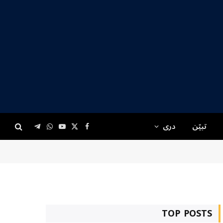
تبیّن
دری
Telegram
WhatsApp
YouTube
Facebook
X
(Twitter)
TOP POSTS