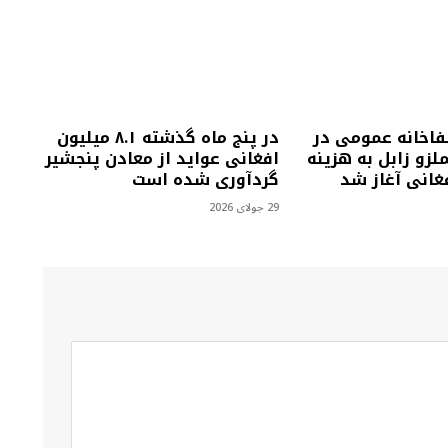
فاخانه عمومی در
در پنج ماه گذشته ۸.۱ میلیون
زو زابل به هزینه
افغانی عواید از معادن پنجشیر
گردآوری شده است
29 جولای 2026