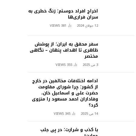
اخراج افراد دوستم؛ زنگ خطری به
سران فراری‌ها
12 جولای 2024
381
VIEWS
سفر محقق به ایران؛ از پوشش
ظاهری تا اهداف پنهان – نگاهی
مختصر
3 می 2025
355
VIEWS
ادامه اختلافات مخالفین در خارج
از کشور؛ چرا شورای مقاومت
حضرت علی و اسماعیل خان،
وفاداران احمد مسعود را منزوی
کرد؟
14 می 2025
345
VIEWS
با کذب و شرارت؛ در پی جلب
حمایت!