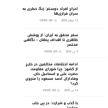
اخراج افراد دوستم؛ زنگ خطری به
سران فراری‌ها
12 جولای 2024
381
VIEWS
سفر محقق به ایران؛ از پوشش
ظاهری تا اهداف پنهان – نگاهی
مختصر
3 می 2025
355
VIEWS
ادامه اختلافات مخالفین در خارج
از کشور؛ چرا شورای مقاومت
حضرت علی و اسماعیل خان،
وفاداران احمد مسعود را منزوی
کرد؟
14 می 2025
345
VIEWS
با کذب و شرارت؛ در پی جلب
حمایت!