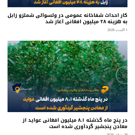
کار احداث شفاخانه عمومی در ولسوالی شملزو زابل
به هزینه ۴۸ میلیون افغانی آغاز شد
1 آگست 2026
در پنج ماه گذشته ۸.۱ میلیون افغانی عواید از
معادن پنجشیر گردآوری شده است
29 جولای 2026