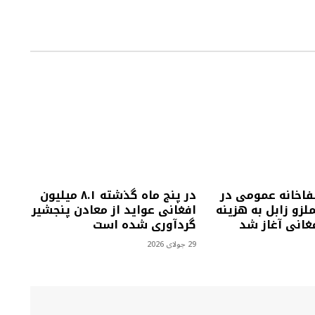
فاخانه عمومی در
در پنج ماه گذشته ۸.۱ میلیون
زو زابل به هزینه
افغانی عواید از معادن پنجشیر
گردآوری شده است
29 جولای 2026