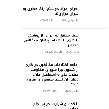
اخراج افراد دوستم؛ زنگ خطری به
سران فراری‌ها
12 جولای 2024
380
VIEWS
سفر محقق به ایران؛ از پوشش
ظاهری تا اهداف پنهان – نگاهی
مختصر
3 می 2025
355
VIEWS
ادامه اختلافات مخالفین در خارج
از کشور؛ چرا شورای مقاومت
حضرت علی و اسماعیل خان،
وفاداران احمد مسعود را منزوی
کرد؟
14 می 2025
345
VIEWS
با کذب و شرارت؛ در پی جلب
حمایت!