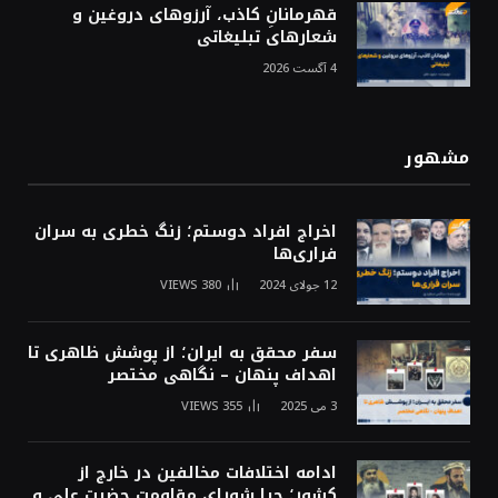
قهرمانانِ کاذب، آرزوهای دروغین و
شعارهای تبلیغاتی
4 آگست 2026
مشهور
اخراج افراد دوستم؛ زنگ خطری به سران
فراری‌ها
12 جولای 2024
380
VIEWS
سفر محقق به ایران؛ از پوشش ظاهری تا
اهداف پنهان – نگاهی مختصر
3 می 2025
355
VIEWS
ادامه اختلافات مخالفین در خارج از
کشور؛ چرا شورای مقاومت حضرت علی و