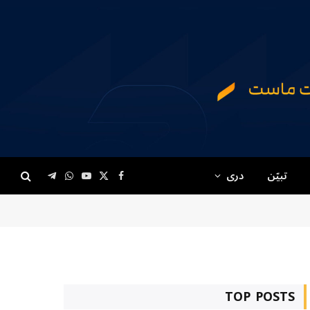
تبیّن
دری
Telegram
WhatsApp
YouTube
Facebook
X
(Twitter)
TOP POSTS