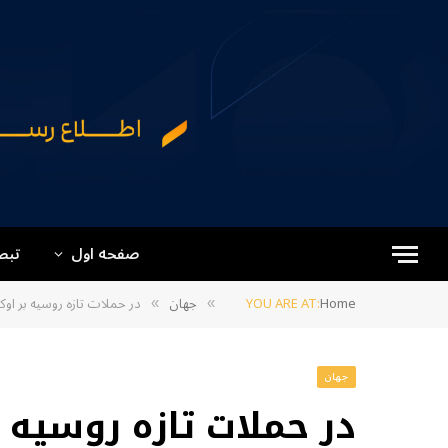
صفحه اول
تبص
Home
YOU ARE AT:
جهان
در حملات تازه روسیه بر اوکراین، ۲۲ نفر کشته و 
»
»
جهان