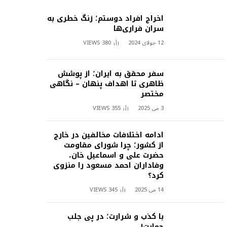
اخراج افراد دوستم؛ زنگ خطری به
سران فراری‌ها
12 جولای 2024
380
VIEWS
سفر محقق به ایران؛ از پوشش
ظاهری تا اهداف پنهان – نگاهی
مختصر
3 می 2025
355
VIEWS
ادامه اختلافات مخالفین در خارج
از کشور؛ چرا شورای مقاومت
حضرت علی و اسماعیل خان،
وفاداران احمد مسعود را منزوی
کرد؟
14 می 2025
345
VIEWS
با کذب و شرارت؛ در پی جلب
حمایت!