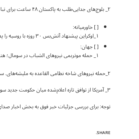
٢_ بلوچ‌های جدایی‌طلب به پاکستان ۴۸ ساعت برای تبادل زندانیان مهلت دادند.
[ ] خاورمیانه:
١_اوکراین پیشنهاد آتش‌بس ۳۰ روزه با روسیه را پذیرفت.
[ ] جهان:
١_ حمله موتربمی نیروهای الشباب در سومال؛ هتل محل نشست‌های دولتی هدف قرار گرفت.
٢_حمله نیروهای شاخه نظامی القاعده به ملیشه‌های. سومالیایی؛ ده‌ها کشته و زخمی.
٣_ آمریکا از توافق تازه اعلام‌شده میان حکومت جدید سوریه و نیروهای دموکراتیک استقبال کرد.
توجه: برای بررسی جزئیات خبر فوق به بخش اخبار صدا
SHARE.