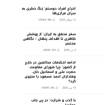
اخراج افراد دوستم؛ زنگ خطری به
سران فراری‌ها
12 جولای 2024
380
VIEWS
سفر محقق به ایران؛ از پوشش
ظاهری تا اهداف پنهان – نگاهی
مختصر
3 می 2025
355
VIEWS
ادامه اختلافات مخالفین در خارج
از کشور؛ چرا شورای مقاومت
حضرت علی و اسماعیل خان،
وفاداران احمد مسعود را منزوی
کرد؟
14 می 2025
345
VIEWS
با کذب و شرارت؛ در پی جلب
حمایت!