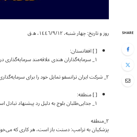
روز و تاریخ: چهار شنبه، ١٤٤٦/٩/١٢، ھ.ق
SHARE
[ ] افغانستان:
١_ سرمایه‌گذاران هندی علاقه‌مند سرمایه‌گذاری در معادن پنجشیر شدند.
٢_ شرکت ایران ترانسفو تمایل خود را برای سرمایه‌گذاری در پروژه‌های انرژی افغانستان اعلام کرد.
[ ] منطقه:
١_ جدایی‌طلبان بلوچ به دلیل رد پیشنهاد تبادل اسیران از سوی دولت پاکستان، ۵۰ سرباز دیگر را کشته‌اند.
٢_منطقه
پزشکیان به ترامپ: دستت باز است، هر کاری که می‌خواه