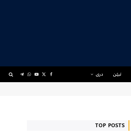
تبیّن
دری
Telegram
WhatsApp
YouTube
Facebook
X
(Twitter)
TOP POSTS