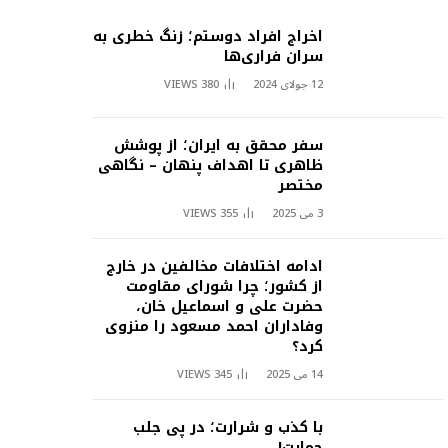
اخراج افراد دوستم؛ زنگ خطری به
سران فراری‌ها
12 جولای 2024
380
VIEWS
سفر محقق به ایران؛ از پوشش
ظاهری تا اهداف پنهان – نگاهی
مختصر
3 می 2025
355
VIEWS
ادامه اختلافات مخالفین در خارج
از کشور؛ چرا شورای مقاومت
حضرت علی و اسماعیل خان،
وفاداران احمد مسعود را منزوی
کرد؟
14 می 2025
345
VIEWS
با کذب و شرارت؛ در پی جلب
حمایت!