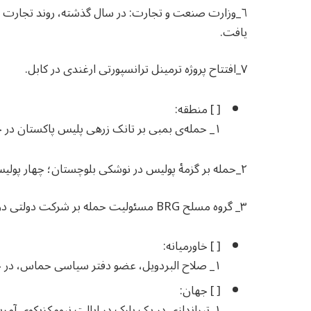
٦_وزارت صنعت و تجارت: در سال گذشته، روند تجارت 
یافت.
٧_افتتاح پروژه ترمینل ترانسپورتی ارغندی در کابل.
[ ] منطقه:
١_ حمله‌ی بمبی بر تانک زرهی پلیس پاکستان در جنوب پنجاب؛ تانک تخریب و سرنشینان آن کشته شدند.
٢_حمله بر گزمۀ پولیس در نوشکی بلوچستان؛ چهار پولیس کشته شدند.
٣_ گروه مسلح BRG مسئولیت حمله بر شرکت دولتی در نصیرآباد بلوچستان را بر عهده گرفت.
[ ] خاورمیانه:
١_ صلاح البردویل، عضو دفتر سیاسی حماس، در حمله هوایی رژیم اسرائیل به شهادت رسید.
[ ] جهان:
١_تیراندازی در یک پارک در ایالت نیومکزیکوی آمریکا؛ ۱۸ کشته و زخمی.