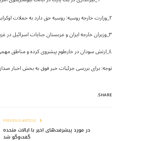
٢_وزارت خارجه روسیه: روسیه حق دارد به حملات اوکراین بر تأسیسات انرژی، واکنشی مشابه نشان دهد.
٣_وزیران خارجه ایران و عربستان جنایات اسرائیل در غزه را محکوم کردند.
٤_ارتش سودان در خارطوم پیشروی کرده و مناطق مهمی را از نیروهای «SRF» بازپس گرفته است.
توجه: برای بررسی جزئیات خبر فوق به بخش اخبار صدا
SHARE.
PREVIOUS ARTICLE
در مورد پیشرفت‌های اخیر با ایالات متحده
گفت‌وگو شد