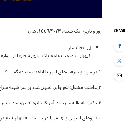
روز و تاریخ: یک شنبه، ١٤٤٦/٩/٢٣. ھ.ق
SHARE
[ ] افغانستان:
١_وزارت صحت عامه: پاک‌سازی شعارها از دیوارهای وزارت بخشی از بازسازی است و دوباره نوشته خواهد شد.
٢_در مورد پیشرفت‌های اخیر با ایالات متحده گفت‌وگو شد.
٣_عاطف مشعل: لغو جایزه تعیین‌شده بر سر خلیفه سراج‌الدین حقانی پیام سیاسی مهمی دارد.
٤_دکتر لطف‌الله خیرخواه: آمریکا جایزه تعیین‌شده بر سر خلیفه سراج‌الدین حقانی را لغو نه، بلکه باطل اعلام کرد.
٥_نیروهای امنیتی پنج نفر را در خوست به اتهام قطع درختان جلغوزه بازداشت کردند.