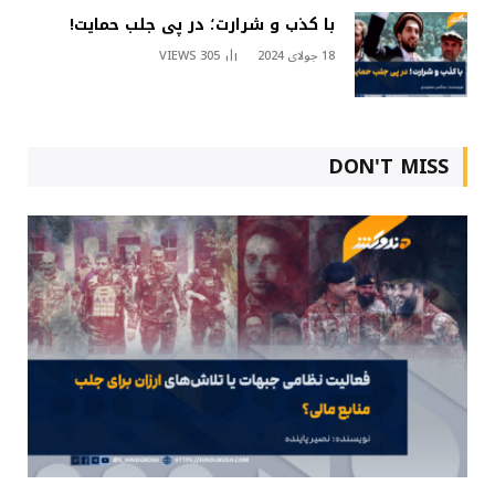
با کذب و شرارت؛ در پی جلب حمایت!
18 جولای 2024
305
VIEWS
DON'T MISS