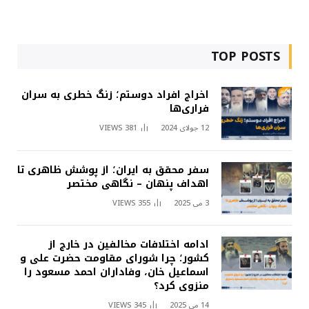
TOP POSTS
اخراج افراد دوستم؛ زنگ خطری به سران
فراری‌ها
12 جولای 2024
381
VIEWS
سفر محقق به ایران؛ از پوشش ظاهری تا
اهداف پنهان – نگاهی مختصر
3 می 2025
355
VIEWS
ادامه اختلافات مخالفین در خارج از
کشور؛ چرا شورای مقاومت حضرت علی و
اسماعیل خان، وفاداران احمد مسعود را
منزوی کرد؟
14 می 2025
345
VIEWS