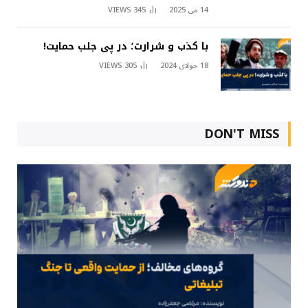
14 می 2025
345
VIEWS
با کذب و شرارت؛ در پی جلب حمایت!
18 جولای 2024
305
VIEWS
DON'T MISS