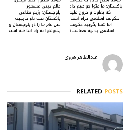
مولانا شجاع‌الدین به حکومت
مولانا منظور احمد مینگل،
پاکستان: ما فتوا خواهیم داد
عالم دینی مشهور
که بغاوت و خروج علیه
بلوچستان: رژیم نظامی
حکومت اسلامی حرام است؛
پاکستان تحت نام خارجیت
اما شما بگویید حکومت
قتل عام ما را در بلوچستان و
اسلامی به چه معناست؟
پختونخوا به راه انداخته است
عبدالظاهر هروی
RELATED
POSTS