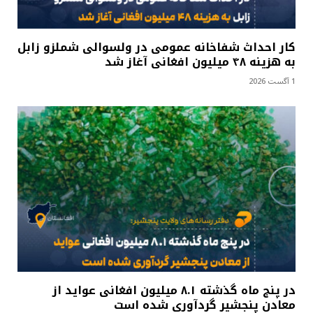
کار احداث شفاخانه عمومی در ولسوالی شملزو زابل
به هزینه ۴۸ میلیون افغانی آغاز شد
1 آگست 2026
در پنج ماه گذشته ۸.۱ میلیون افغانی عواید از
معادن پنجشیر گردآوری شده است