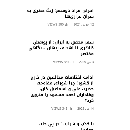
اخراج افراد دوستم؛ زنگ خطری به
سران فراری‌ها
12 جولای 2024
380
VIEWS
سفر محقق به ایران؛ از پوشش
ظاهری تا اهداف پنهان – نگاهی
مختصر
3 می 2025
355
VIEWS
ادامه اختلافات مخالفین در خارج
از کشور؛ چرا شورای مقاومت
حضرت علی و اسماعیل خان،
وفاداران احمد مسعود را منزوی
کرد؟
14 می 2025
345
VIEWS
با کذب و شرارت؛ در پی جلب
حمایت!