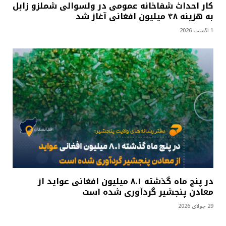
کار احداث شفاخانه عمومی در ولسوالی شملزو زابل
به هزینه ۴۸ میلیون افغانی آغاز شد
1 آگست 2026
در پنج ماه گذشته ۸.۱ میلیون افغانی عواید از
معادن پنجشیر گردآوری شده است
29 جولای 2026