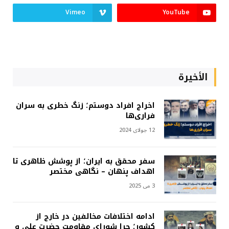
Vimeo
YouTube
الأخيرة
اخراج افراد دوستم؛ زنگ خطری به سران
فراری‌ها
12 جولای 2024
سفر محقق به ایران؛ از پوشش ظاهری تا
اهداف پنهان – نگاهی مختصر
3 می 2025
ادامه اختلافات مخالفین در خارج از
کشور؛ چرا شورای مقاومت حضرت علی و