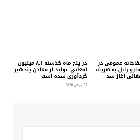
فاخانه عمومی در
در پنج ماه گذشته ۸.۱ میلیون
زو زابل به هزینه
افغانی عواید از معادن پنجشیر
گردآوری شده است
29 جولای 2026