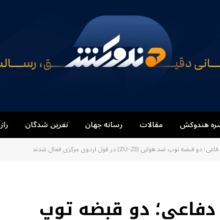
ره هندوکش
مقالات
رسانه جهان
نفرین شدگان
راز
 توپ ضد هوایی (23-ZU) در قول اردوی مرکزی فعال شدند
 دفاعی؛ دو قبضه توپ