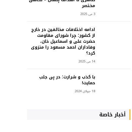
مختصر
3 می 2025
ادامه اختلافات مخالفین در خارج
از کشور؛ چرا شورای مقاومت
حضرت علی و اسماعیل خان،
وفاداران احمد مسعود را منزوی
کرد؟
14 می 2025
با کذب و شرارت؛ در پی جلب
حمایت!
18 جولای 2024
أخبار خاصة