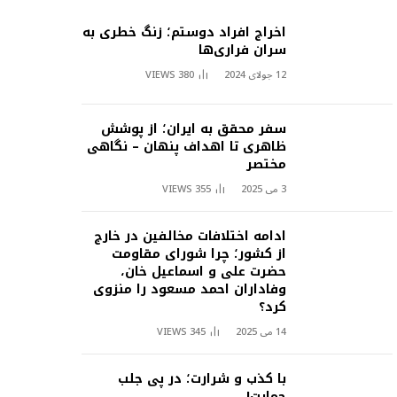
اخراج افراد دوستم؛ زنگ خطری به
سران فراری‌ها
12 جولای 2024
380
VIEWS
سفر محقق به ایران؛ از پوشش
ظاهری تا اهداف پنهان – نگاهی
مختصر
3 می 2025
355
VIEWS
ادامه اختلافات مخالفین در خارج
از کشور؛ چرا شورای مقاومت
حضرت علی و اسماعیل خان،
وفاداران احمد مسعود را منزوی
کرد؟
14 می 2025
345
VIEWS
با کذب و شرارت؛ در پی جلب
حمایت!