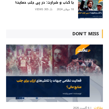
با کذب و شرارت؛ در پی جلب حمایت!
18 جولای 2024
305
VIEWS
DON'T MISS
مقالات
6 آگست 2026