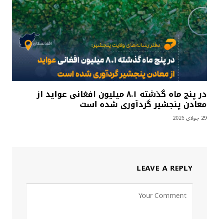
در پنج ماه گذشته ۸.۱ میلیون افغانی عواید از
معادن پنجشیر گردآوری شده است
29 جولای 2026
LEAVE A REPLY