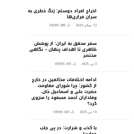
اخراج افراد دوستم؛ زنگ خطری به
سران فراری‌ها
12 جولای 2024
380
VIEWS
سفر محقق به ایران؛ از پوشش
ظاهری تا اهداف پنهان – نگاهی
مختصر
3 می 2025
355
VIEWS
ادامه اختلافات مخالفین در خارج
از کشور؛ چرا شورای مقاومت
حضرت علی و اسماعیل خان،
وفاداران احمد مسعود را منزوی
کرد؟
14 می 2025
345
VIEWS
با کذب و شرارت؛ در پی جلب
حمایت!