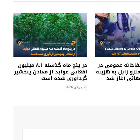
فاخانه عمومی در
در پنج ماه گذشته ۸.۱ میلیون
زو زابل به هزینه
افغانی عواید از معادن پنجشیر
گردآوری شده است
29 جولای 2026