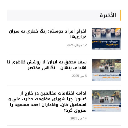
الأخيرة
اخراج افراد دوستم؛ زنگ خطری به سران
فراری‌ها
12 جولای 2024
سفر محقق به ایران؛ از پوشش ظاهری تا
اهداف پنهان – نگاهی مختصر
3 می 2025
ادامه اختلافات مخالفین در خارج از
کشور؛ چرا شورای مقاومت حضرت علی و
اسماعیل خان، وفاداران احمد مسعود را
منزوی کرد؟
14 می 2025