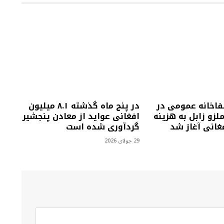
فاخانه عمومی در
در پنج ماه گذشته ۸.۱ میلیون
زو زابل به هزینه
افغانی عواید از معادن پنجشیر
گردآوری شده است
29 جولای 2026