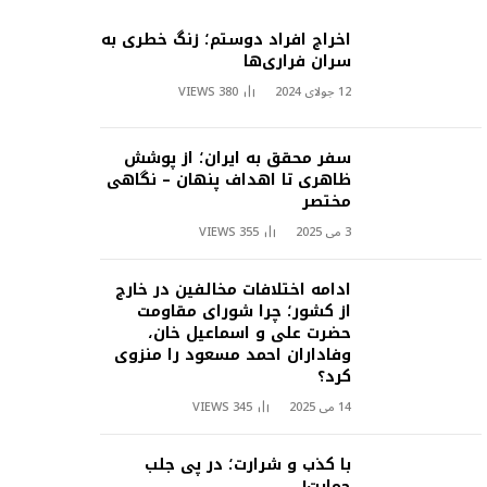
اخراج افراد دوستم؛ زنگ خطری به
سران فراری‌ها
12 جولای 2024
380
VIEWS
سفر محقق به ایران؛ از پوشش
ظاهری تا اهداف پنهان – نگاهی
مختصر
3 می 2025
355
VIEWS
ادامه اختلافات مخالفین در خارج
از کشور؛ چرا شورای مقاومت
حضرت علی و اسماعیل خان،
وفاداران احمد مسعود را منزوی
کرد؟
14 می 2025
345
VIEWS
با کذب و شرارت؛ در پی جلب
حمایت!