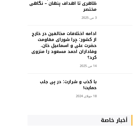
ظاهری تا اهداف پنهان – نگاهی
مختصر
3 می 2025
ادامه اختلافات مخالفین در خارج
از کشور؛ چرا شورای مقاومت
حضرت علی و اسماعیل خان،
وفاداران احمد مسعود را منزوی
کرد؟
14 می 2025
با کذب و شرارت؛ در پی جلب
حمایت!
18 جولای 2024
أخبار خاصة