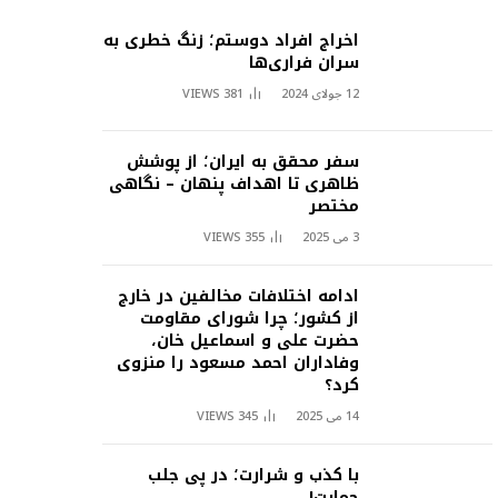
اخراج افراد دوستم؛ زنگ خطری به
سران فراری‌ها
12 جولای 2024
381
VIEWS
سفر محقق به ایران؛ از پوشش
ظاهری تا اهداف پنهان – نگاهی
مختصر
3 می 2025
355
VIEWS
ادامه اختلافات مخالفین در خارج
از کشور؛ چرا شورای مقاومت
حضرت علی و اسماعیل خان،
وفاداران احمد مسعود را منزوی
کرد؟
14 می 2025
345
VIEWS
با کذب و شرارت؛ در پی جلب
حمایت!