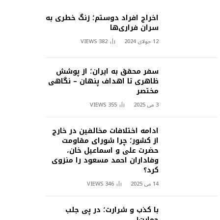
اخراج افراد دوستم؛ زنگ خطری به
سران فراری‌ها
12 جولای 2024
382
VIEWS
سفر محقق به ایران؛ از پوشش
ظاهری تا اهداف پنهان – نگاهی
مختصر
3 می 2025
355
VIEWS
ادامه اختلافات مخالفین در خارج
از کشور؛ چرا شورای مقاومت
حضرت علی و اسماعیل خان،
وفاداران احمد مسعود را منزوی
کرد؟
14 می 2025
346
VIEWS
با کذب و شرارت؛ در پی جلب
حمایت!