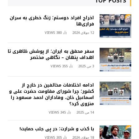
TOP POSTS
اخراج افراد دوستم؛ زنگ خطری به سران
فراری‌ها
12 جولای 2024
380
VIEWS
سفر محقق به ایران؛ از پوشش ظاهری تا
اهداف پنهان – نگاهی مختصر
3 می 2025
355
VIEWS
ادامه اختلافات مخالفین در خارج از
کشور؛ چرا شورای مقاومت حضرت علی و
اسماعیل خان، وفاداران احمد مسعود را
منزوی کرد؟
14 می 2025
345
VIEWS
با کذب و شرارت؛ در پی جلب حمایت!
18 جولای 2024
305
VIEWS