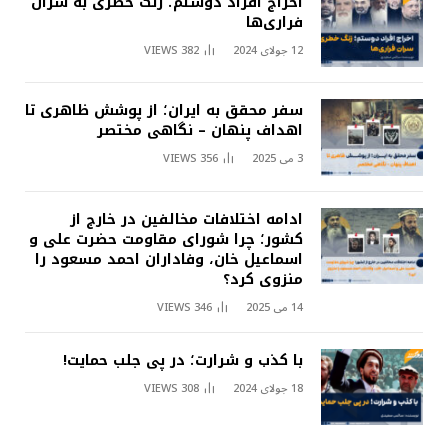
اخراج افراد دوستم؛ زنگ خطری به سران
فراری‌ها
12 جولای 2024
382
VIEWS
سفر محقق به ایران؛ از پوشش ظاهری تا
اهداف پنهان – نگاهی مختصر
3 می 2025
356
VIEWS
ادامه اختلافات مخالفین در خارج از
کشور؛ چرا شورای مقاومت حضرت علی و
اسماعیل خان، وفاداران احمد مسعود را
منزوی کرد؟
14 می 2025
346
VIEWS
با کذب و شرارت؛ در پی جلب حمایت!
18 جولای 2024
308
VIEWS