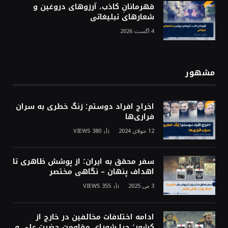
قهرمانانِ کاذب، آرزوهای دروغین و
شعارهای تبلیغاتی
4 آگست 2026
مشهور
اخراج افراد دوستم؛ زنگ خطری به سران
فراری‌ها
12 جولای 2024
380
VIEWS
سفر محقق به ایران؛ از پوشش ظاهری تا
اهداف پنهان – نگاهی مختصر
3 می 2025
355
VIEWS
ادامه اختلافات مخالفین در خارج از
کشور؛ چرا شورای مقاومت حضرت علی و