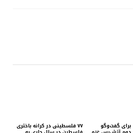
رای گفت‌وگو
۷۷ فلسطینی در کرانه باختری
ه دوم آتش‌بس غزه
فلسطین در سال جاری به