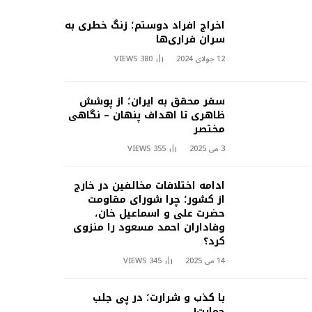
اخراج افراد دوستم؛ زنگ خطری به
سران فراری‌ها
12 جولای 2024
380
VIEWS
سفر محقق به ایران؛ از پوشش
ظاهری تا اهداف پنهان – نگاهی
مختصر
3 می 2025
355
VIEWS
ادامه اختلافات مخالفین در خارج
از کشور؛ چرا شورای مقاومت
حضرت علی و اسماعیل خان،
وفاداران احمد مسعود را منزوی
کرد؟
14 می 2025
345
VIEWS
با کذب و شرارت؛ در پی جلب
حمایت!