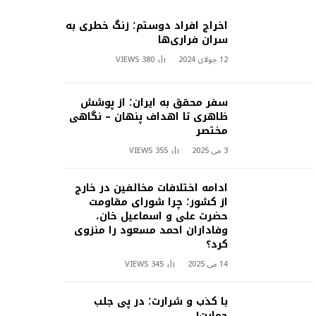
اخراج افراد دوستم؛ زنگ خطری به
سران فراری‌ها
12 جولای 2024
380
VIEWS
سفر محقق به ایران؛ از پوشش
ظاهری تا اهداف پنهان – نگاهی
مختصر
3 می 2025
355
VIEWS
ادامه اختلافات مخالفین در خارج
از کشور؛ چرا شورای مقاومت
حضرت علی و اسماعیل خان،
وفاداران احمد مسعود را منزوی
کرد؟
14 می 2025
345
VIEWS
با کذب و شرارت؛ در پی جلب
حمایت!