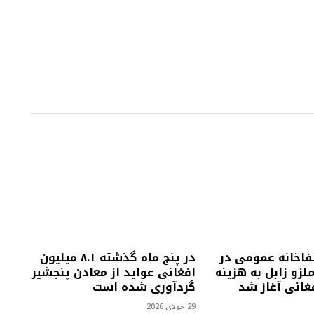
فاخانه عمومی در
در پنج ماه گذشته ۸.۱ میلیون
زو زابل به هزینه
افغانی عواید از معادن پنجشیر
گردآوری شده است
29 جولای 2026