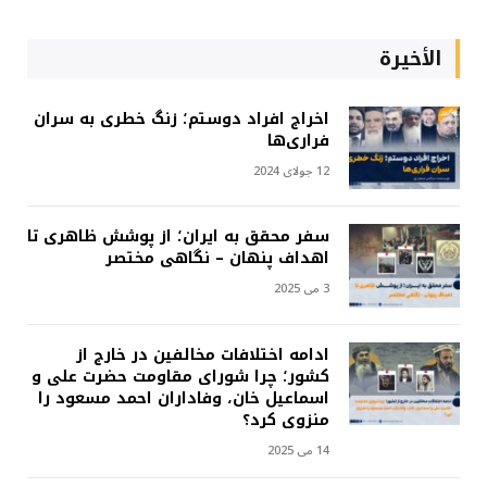
الأخيرة
اخراج افراد دوستم؛ زنگ خطری به سران
فراری‌ها
12 جولای 2024
سفر محقق به ایران؛ از پوشش ظاهری تا
اهداف پنهان – نگاهی مختصر
3 می 2025
ادامه اختلافات مخالفین در خارج از
کشور؛ چرا شورای مقاومت حضرت علی و
اسماعیل خان، وفاداران احمد مسعود را
منزوی کرد؟
14 می 2025