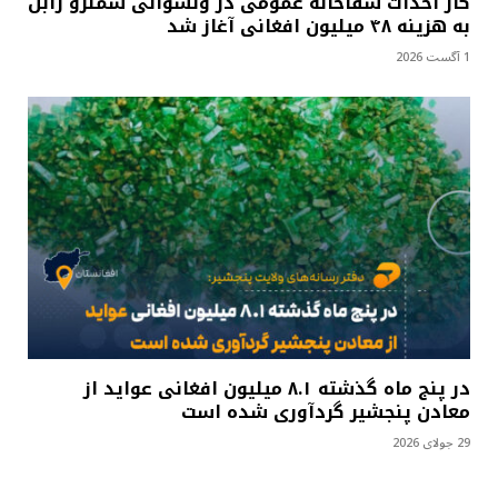
کار احداث شفاخانه عمومی در ولسوالی شملزو زابل
به هزینه ۴۸ میلیون افغانی آغاز شد
1 آگست 2026
در پنج ماه گذشته ۸.۱ میلیون افغانی عواید از
معادن پنجشیر گردآوری شده است
29 جولای 2026