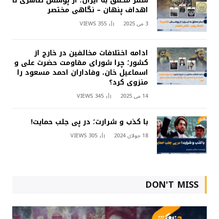
سفر محقق به ایران؛ از پوشش ظاهری تا
اهداف پنهان – نگاهی مختصر
3 می 2025
355
VIEWS
ادامه اختلافات مخالفین در خارج از
کشور؛ چرا شورای مقاومت حضرت علی و
اسماعیل خان، وفاداران احمد مسعود را
منزوی کرد؟
14 می 2025
345
VIEWS
با کذب و شرارت؛ در پی جلب حمایت!
18 جولای 2024
305
VIEWS
DON'T MISS