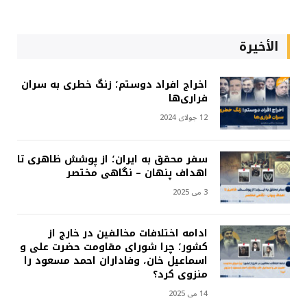
الأخيرة
اخراج افراد دوستم؛ زنگ خطری به سران
فراری‌ها
12 جولای 2024
سفر محقق به ایران؛ از پوشش ظاهری تا
اهداف پنهان – نگاهی مختصر
3 می 2025
ادامه اختلافات مخالفین در خارج از
کشور؛ چرا شورای مقاومت حضرت علی و
اسماعیل خان، وفاداران احمد مسعود را
منزوی کرد؟
14 می 2025