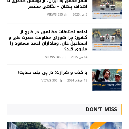
سفر محقق به ایران؛ از پوشش ظاهری تا
اهداف پنهان – نگاهی مختصر
3 می 2025
355
VIEWS
ادامه اختلافات مخالفین در خارج از
کشور؛ چرا شورای مقاومت حضرت علی و
اسماعیل خان، وفاداران احمد مسعود را
منزوی کرد؟
14 می 2025
345
VIEWS
با کذب و شرارت؛ در پی جلب حمایت!
18 جولای 2024
305
VIEWS
DON'T MISS