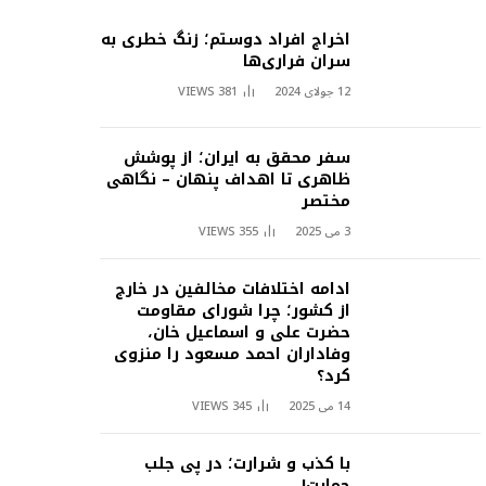
اخراج افراد دوستم؛ زنگ خطری به
سران فراری‌ها
12 جولای 2024
381
VIEWS
سفر محقق به ایران؛ از پوشش
ظاهری تا اهداف پنهان – نگاهی
مختصر
3 می 2025
355
VIEWS
ادامه اختلافات مخالفین در خارج
از کشور؛ چرا شورای مقاومت
حضرت علی و اسماعیل خان،
وفاداران احمد مسعود را منزوی
کرد؟
14 می 2025
345
VIEWS
با کذب و شرارت؛ در پی جلب
حمایت!