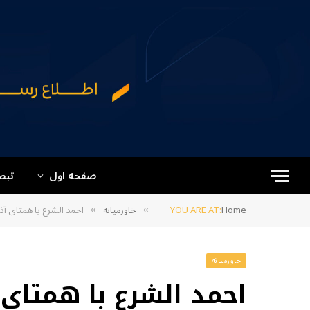
صفحه اول
تبص
Home
YOU ARE AT:
خاورمیانه
احمد الشرع با همتای آ
»
»
خاورمیانه
احمد الشرع با همتای 