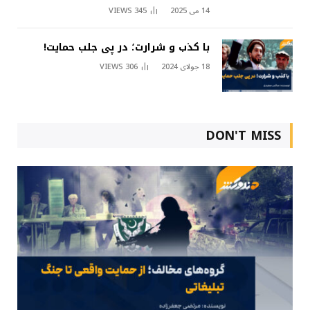
14 می 2025
345
VIEWS
با کذب و شرارت؛ در پی جلب حمایت!
18 جولای 2024
306
VIEWS
DON'T MISS