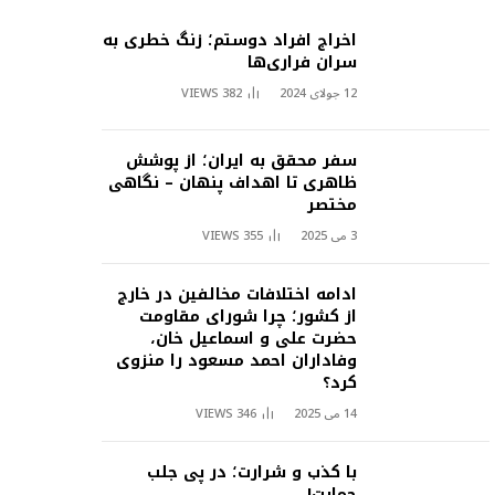
اخراج افراد دوستم؛ زنگ خطری به
سران فراری‌ها
12 جولای 2024
382
VIEWS
سفر محقق به ایران؛ از پوشش
ظاهری تا اهداف پنهان – نگاهی
مختصر
3 می 2025
355
VIEWS
ادامه اختلافات مخالفین در خارج
از کشور؛ چرا شورای مقاومت
حضرت علی و اسماعیل خان،
وفاداران احمد مسعود را منزوی
کرد؟
14 می 2025
346
VIEWS
با کذب و شرارت؛ در پی جلب
حمایت!