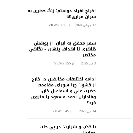
اخراج افراد دوستم؛ زنگ خطری به
سران فراری‌ها
12 جولای 2024
381
VIEWS
سفر محقق به ایران؛ از پوشش
ظاهری تا اهداف پنهان – نگاهی
مختصر
3 می 2025
355
VIEWS
ادامه اختلافات مخالفین در خارج
از کشور؛ چرا شورای مقاومت
حضرت علی و اسماعیل خان،
وفاداران احمد مسعود را منزوی
کرد؟
14 می 2025
345
VIEWS
با کذب و شرارت؛ در پی جلب
حمایت!