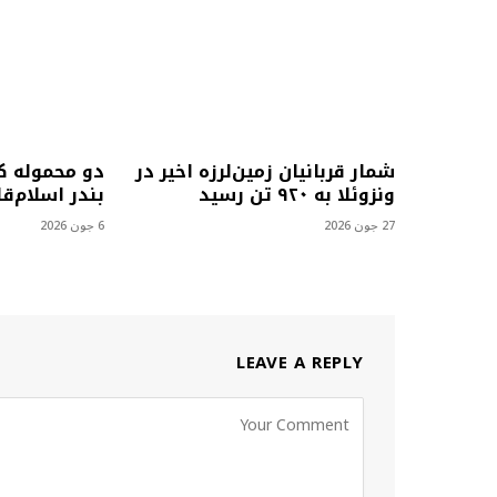
شمار قربانیان زمین‌لرزه اخیر در
دو محموله کا
ونزوئلا به ۹۲۰ تن رسید
بندر اسلام‌ق
27 جون 2026
6 جون 2026
LEAVE A REPLY