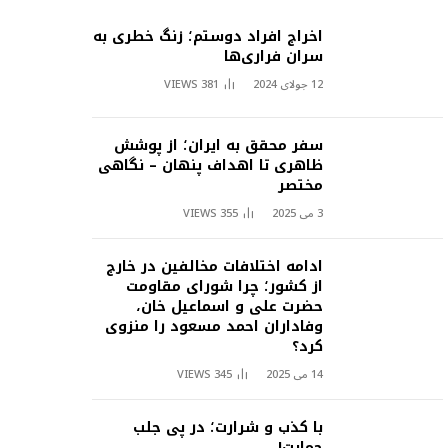
اخراج افراد دوستم؛ زنگ خطری به
سران فراری‌ها
12 جولای 2024
381
VIEWS
سفر محقق به ایران؛ از پوشش
ظاهری تا اهداف پنهان – نگاهی
مختصر
3 می 2025
355
VIEWS
ادامه اختلافات مخالفین در خارج
از کشور؛ چرا شورای مقاومت
حضرت علی و اسماعیل خان،
وفاداران احمد مسعود را منزوی
کرد؟
14 می 2025
345
VIEWS
با کذب و شرارت؛ در پی جلب
حمایت!